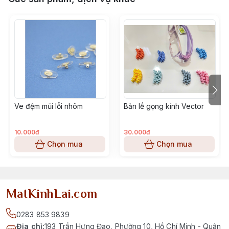
Ve đệm mũi lỗi nhôm
Bản lề gọng kính Vector
10.000đ
30.000đ
Chọn mua
Chọn mua
MatKinhLai.com
0283 853 9839
Địa chỉ
:
193 Trần Hưng Đạo, Phường 10, Hồ Chí Minh - Quận