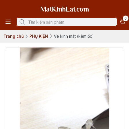
MatKinhLai.com
0
Trang chủ
PHỤ KIỆN
Ve kính mát (kèm ốc)