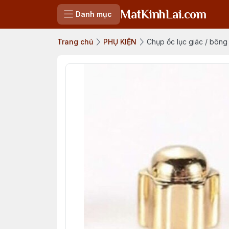
MatKinhLai.com
Danh mục
Trang chủ
PHỤ KIỆN
Chụp ốc lục giác / bông