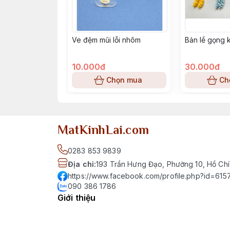
Ve đệm mũi lỗi nhôm
Bản lề gọng 
10.000đ
30.000đ
Chọn mua
Ch
MatKinhLai.com
0283 853 9839
Địa chỉ
:
193 Trần Hưng Đạo, Phường 10, Hồ Chí
https://www.facebook.com/profile.php?id=6
090 386 1786
Giới thiệu