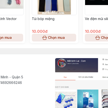
kính Vector
Túi bóp miệng
Ve đệm mũi sili
10.000đ
10.000đ
ọn mua
Chọn mua
Chọ
 Minh - Quận 5
1574692666246