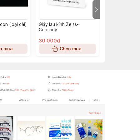
con (loại cài)
Giấy lau kính Zeiss-
Khay gắp đeo l
Germany
30.000đ
20.000đ
n mua
Chọn mua
Chọn