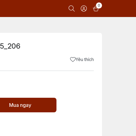
0
5_206
Yêu thích
Mua ngay