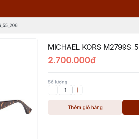
_55_206
MICHAEL KORS M2799S_5
2.700.000đ
Số lượng
Thêm giỏ hàng