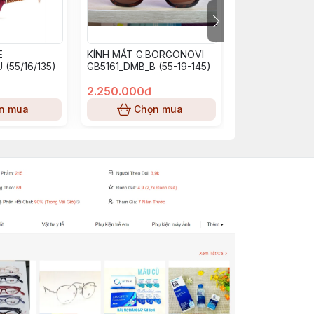
E
KÍNH MÁT G.BORGONOVI
KÍNH MÁT G.B
 (55/16/135)
GB5161_DMB_B (55-19-145)
GB5064_BU_SM 
140)
2.250.000đ
2.250.000đ
n mua
Chọn mua
Chọn