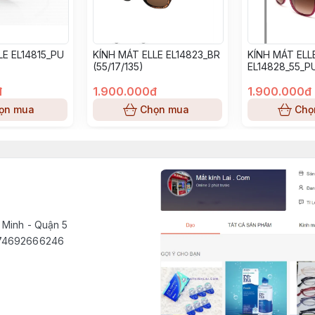
LE EL14815_PU
KÍNH MÁT ELLE EL14823_BR
KÍNH MÁT ELL
(55/17/135)
EL14828_55_PU
đ
1.900.000đ
1.900.000đ
ọn mua
Chọn mua
Chọ
 Minh - Quận 5
1574692666246