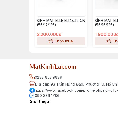
KÍNH MÁT ELLE EL14849_GN
KÍNH MÁT EL
(56/17/135)
(56/16/135)
2.200.000đ
1.900.000
Chọn mua
Ch
MatKinhLai.com
0283 853 9839
Địa chỉ
:
193 Trần Hưng Đạo, Phường 10, Hồ Chí
https://www.facebook.com/profile.php?id=6
090 386 1786
Giới thiệu