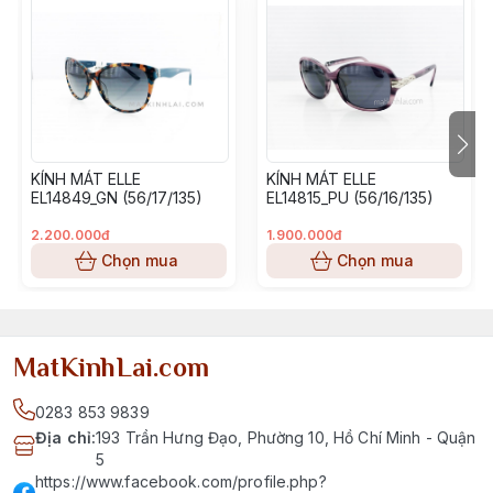
KÍNH MÁT ELLE
KÍNH MÁT ELLE
EL14849_GN (56/17/135)
EL14815_PU (56/16/135)
2.200.000đ
1.900.000đ
Chọn mua
Chọn mua
MatKinhLai.com
0283 853 9839
Địa chỉ
:
193 Trần Hưng Đạo, Phường 10, Hồ Chí Minh - Quận
5
https://www.facebook.com/profile.php?