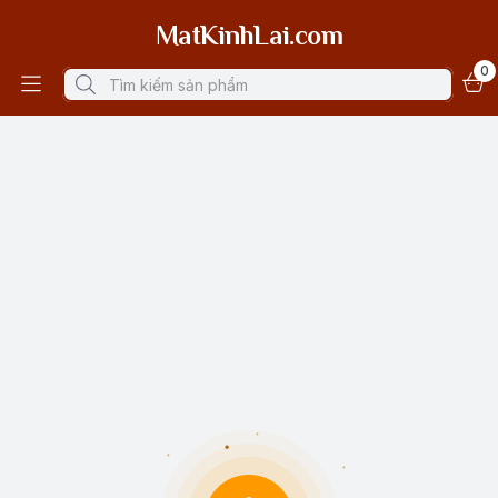
MatKinhLai.com
0