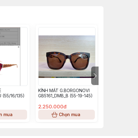
E
KÍNH MÁT G.BORGONOVI
KÍNH MÁT G.B
 (55/16/135)
GB5161_DMB_B (55-19-145)
GB5064_BU_SM 
140)
2.250.000đ
2.250.000đ
n mua
Chọn mua
Chọn