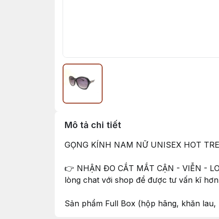
Mô tả chi tiết
GỌNG KÍNH NAM NỮ UNISEX HOT TR
👉 NHẬN ĐO CẮT MẮT CẬN - VIỄN - LO
lòng chat với shop để được tư vấn kĩ hơn 
Sản phẩm Full Box (hộp hãng, khăn lau,