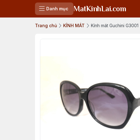
MatKinhLai.com
Danh mục
Trang chủ
KÍNH MÁT
Kính mát Guchini G3001 