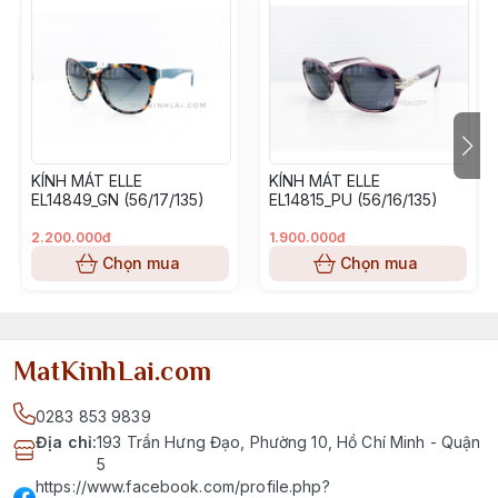
KÍNH MÁT ELLE
KÍNH MÁT ELLE
EL14849_GN (56/17/135)
EL14815_PU (56/16/135)
2.200.000đ
1.900.000đ
Chọn mua
Chọn mua
MatKinhLai.com
0283 853 9839
Địa chỉ
:
193 Trần Hưng Đạo, Phường 10, Hồ Chí Minh - Quận
5
https://www.facebook.com/profile.php?