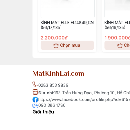
KÍNH MÁT ELLE EL14849_GN
KÍNH MÁT EL
(56/17/135)
(56/16/135)
2.200.000đ
1.900.000
Chọn mua
Ch
MatKinhLai.com
0283 853 9839
Địa chỉ
:
193 Trần Hưng Đạo, Phường 10, Hồ Chí
https://www.facebook.com/profile.php?id=6
090 386 1786
Giới thiệu