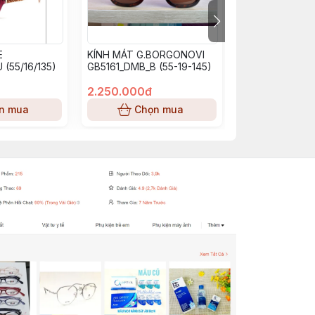
E
KÍNH MÁT G.BORGONOVI
KÍNH MÁT G.B
 (55/16/135)
GB5161_DMB_B (55-19-145)
GB5064_BU_SM 
140)
2.250.000đ
2.250.000đ
n mua
Chọn mua
Chọn