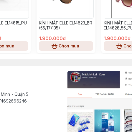
LE EL14815_PU
KÍNH MÁT ELLE EL14823_BR
KÍNH MÁT ELL
(55/17/135)
EL14828_55_PU
đ
1.900.000đ
1.900.000đ
ọn mua
Chọn mua
Chọ
 Minh - Quận 5
1574692666246