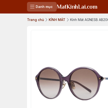
MatKinhLai.com
Danh mục
Trang chủ
KÍNH MÁT
Kính Mát AGNESB AB20