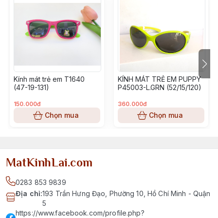
Kính mát trẻ em T1640
KÍNH MÁT TRẺ EM PUPPY
(47-19-131)
P45003-L.GRN (52/15/120)
150.000đ
360.000đ
Chọn mua
Chọn mua
MatKinhLai.com
0283 853 9839
Địa chỉ
:
193 Trần Hưng Đạo, Phường 10, Hồ Chí Minh - Quận
5
https://www.facebook.com/profile.php?