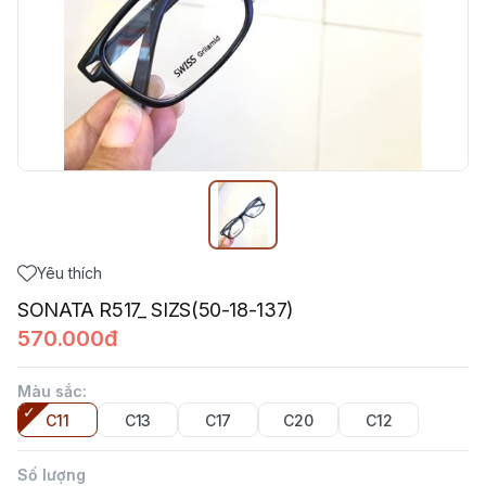
Yêu thích
SONATA R517_ SIZS(50-18-137)
570.000đ
Màu sắc
:
C11
C13
C17
C20
C12
Số lượng