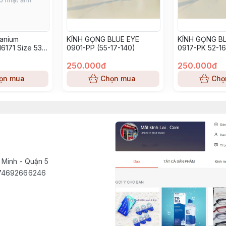
tanium
KÍNH GỌNG BLUE EYE
KÍNH GỌNG BL
6171 Size 53-
0901-PP (55-17-140)
0917-PK 52-16
250.000đ
250.000đ
ọn mua
Chọn mua
Chọ
 Minh - Quận 5
1574692666246