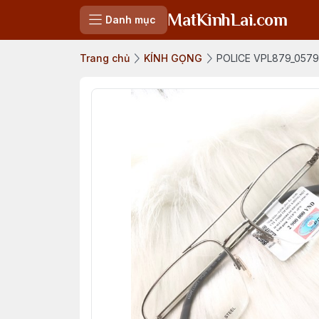
MatKinhLai.com
Danh mục
Trang chủ
KÍNH GỌNG
POLICE VPL879_0579 