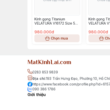
Kính gọng Titanium
Kính gọng Ti
VELATURA V16172 Size 52-
VELATURA V1
16-145
16-145
980.000đ
980.000đ
Chọn mua
Ch
MatKinhLai.com
0283 853 9839
Địa chỉ
:
193 Trần Hưng Đạo, Phường 10, Hồ Chí
https://www.facebook.com/profile.php?id=6
090 386 1786
Giới thiệu