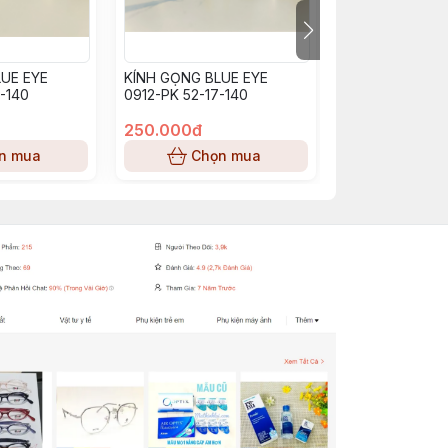
UE EYE
KÍNH GỌNG BLUE EYE
KÍNH GỌNG BL
-140
0912-PK 52-17-140
BE0913_PP (53-
250.000đ
250.000đ
n mua
Chọn mua
Chọn