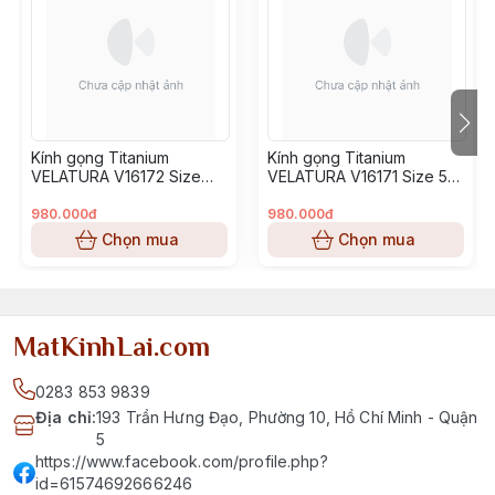
Kính gọng Titanium
Kính gọng Titanium
VELATURA V16172 Size
VELATURA V16171 Size 53-
52-16-145
16-145
980.000đ
980.000đ
Chọn mua
Chọn mua
MatKinhLai.com
0283 853 9839
Địa chỉ
:
193 Trần Hưng Đạo, Phường 10, Hồ Chí Minh - Quận
5
https://www.facebook.com/profile.php?
id=61574692666246