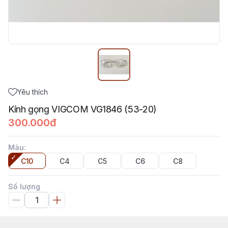
Yêu thích
Kính gọng VIGCOM VG1846 (53-20)
300.000đ
Màu
:
C10
C4
C5
C6
C8
Số lượng