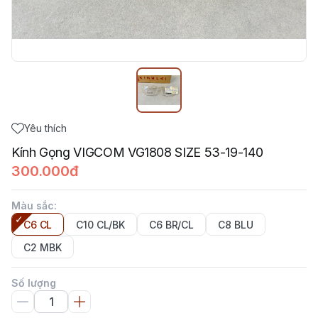
Yêu thích
Kính Gọng VIGCOM VG1808 SIZE 53-19-140
300.000đ
Màu sắc
:
C6 CL
C10 CL/BK
C6 BR/CL
C8 BLU
C2 MBK
Số lượng