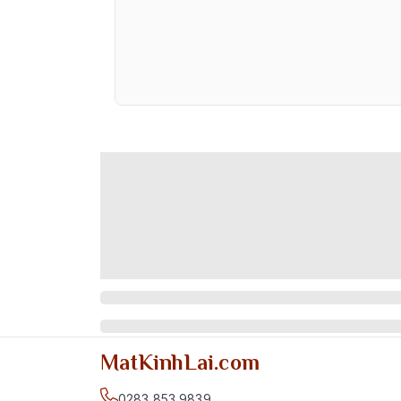
MatKinhLai.com
0283 853 9839