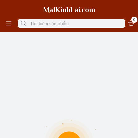
MatKinhLai.com
0