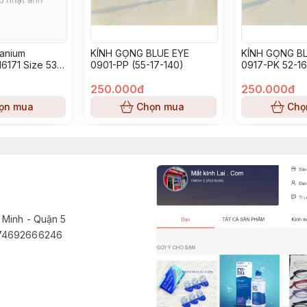
tanium
KÍNH GỌNG BLUE EYE
KÍNH GỌNG BL
6171 Size 53-
0901-PP (55-17-140)
0917-PK 52-16
250.000đ
250.000đ
ọn mua
Chọn mua
Chọ
 Minh - Quận 5
1574692666246