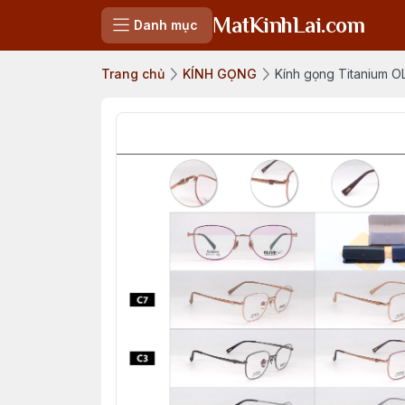
MatKinhLai.com
Danh mục
Trang chủ
KÍNH GỌNG
Kính gọng Titanium O