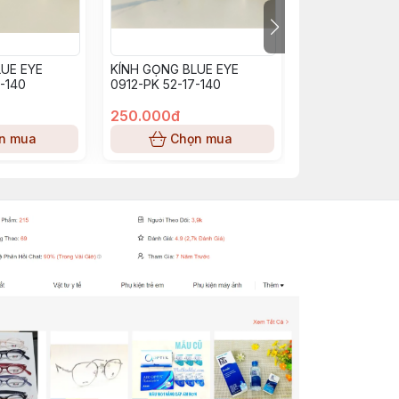
UE EYE
KÍNH GỌNG BLUE EYE
KÍNH GỌNG BL
-140
0912-PK 52-17-140
BE0913_PP (53-
250.000đ
250.000đ
n mua
Chọn mua
Chọn