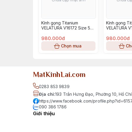
Kính gọng Titanium
Kính gọng Ti
VELATURA V16172 Size 52-
VELATURA V1
16-145
16-145
980.000đ
980.000đ
Chọn mua
Ch
MatKinhLai.com
0283 853 9839
Địa chỉ
:
193 Trần Hưng Đạo, Phường 10, Hồ Chí
https://www.facebook.com/profile.php?id=6
090 386 1786
Giới thiệu