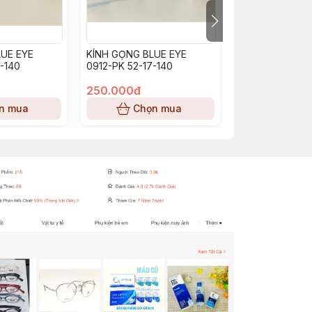
UE EYE
KÍNH GỌNG BLUE EYE
KÍNH GỌNG BL
-140
0912-PK 52-17-140
BE0913_PP (53-
250.000đ
250.000đ
n mua
Chọn mua
Chọn