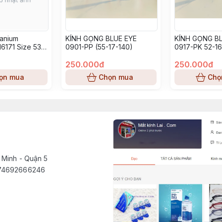
tanium
KÍNH GỌNG BLUE EYE
KÍNH GỌNG BL
6171 Size 53-
0901-PP (55-17-140)
0917-PK 52-16
250.000đ
250.000đ
ọn mua
Chọn mua
Chọ
 Minh - Quận 5
1574692666246