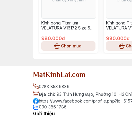
Kính gọng Titanium
Kính gọng Ti
VELATURA V16172 Size 52-
VELATURA V1
16-145
16-145
980.000đ
980.000đ
Chọn mua
Ch
MatKinhLai.com
0283 853 9839
Địa chỉ
:
193 Trần Hưng Đạo, Phường 10, Hồ Chí
https://www.facebook.com/profile.php?id=6
090 386 1786
Giới thiệu