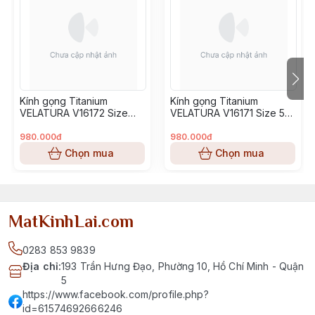
Kính gọng Titanium
Kính gọng Titanium
VELATURA V16172 Size
VELATURA V16171 Size 53-
52-16-145
16-145
980.000đ
980.000đ
Chọn mua
Chọn mua
MatKinhLai.com
0283 853 9839
Địa chỉ
:
193 Trần Hưng Đạo, Phường 10, Hồ Chí Minh - Quận
5
https://www.facebook.com/profile.php?
id=61574692666246