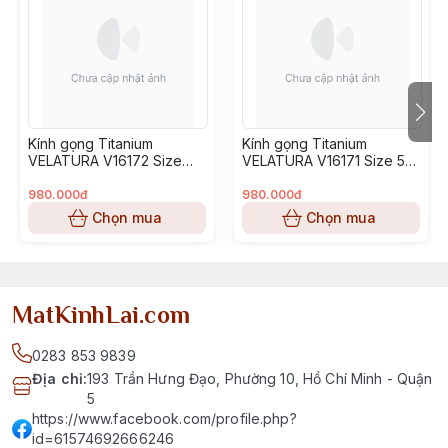
Kính gọng Titanium
Kính gọng Titanium
VELATURA V16172 Size
VELATURA V16171 Size 53-
52-16-145
16-145
980.000đ
980.000đ
Chọn mua
Chọn mua
MatKinhLai.com
0283 853 9839
Địa chỉ
:
193 Trần Hưng Đạo, Phường 10, Hồ Chí Minh - Quận
5
https://www.facebook.com/profile.php?
id=61574692666246