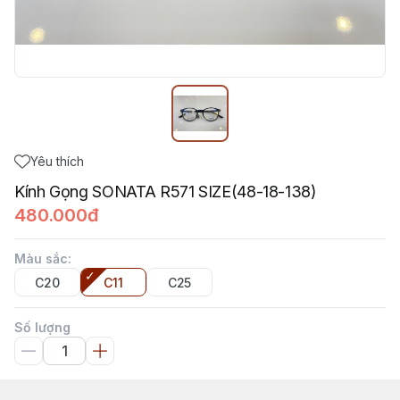
Yêu thích
Kính Gọng SONATA R571 SIZE(48-18-138)
480.000đ
Màu sắc
:
C20
C11
C25
Số lượng