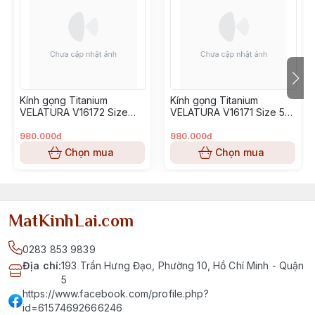
Kính gọng Titanium
Kính gọng Titanium
VELATURA V16172 Size
VELATURA V16171 Size 53-
52-16-145
16-145
980.000đ
980.000đ
Chọn mua
Chọn mua
MatKinhLai.com
0283 853 9839
Địa chỉ
:
193 Trần Hưng Đạo, Phường 10, Hồ Chí Minh - Quận
5
https://www.facebook.com/profile.php?
id=61574692666246