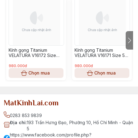
Kính gọng Titanium
Kính gọng Titanium
VELATURA V16172 Size
VELATURA V16171 Size 53-
52-16-145
16-145
980.000đ
980.000đ
Chọn mua
Chọn mua
MatKinhLai.com
0283 853 9839
Địa chỉ
:
193 Trần Hưng Đạo, Phường 10, Hồ Chí Minh - Quận
5
https://www.facebook.com/profile.php?