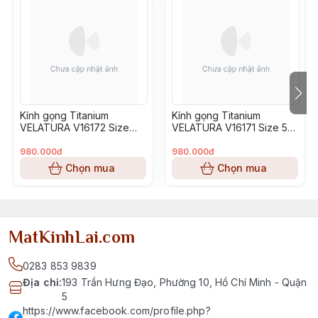
Kính gọng Titanium
Kính gọng Titanium
VELATURA V16172 Size
VELATURA V16171 Size 53-
52-16-145
16-145
980.000đ
980.000đ
Chọn mua
Chọn mua
MatKinhLai.com
0283 853 9839
Địa chỉ
:
193 Trần Hưng Đạo, Phường 10, Hồ Chí Minh - Quận
5
https://www.facebook.com/profile.php?