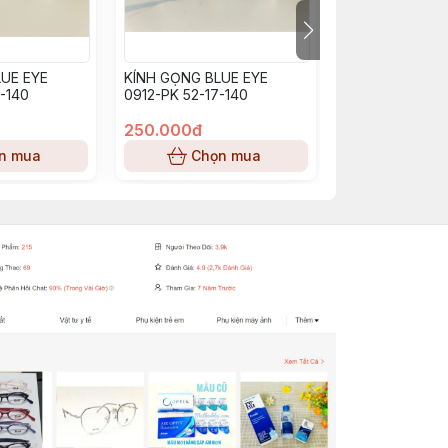
UE EYE
KÍNH GỌNG BLUE EYE
KÍNH GỌNG BL
-140
0912-PK 52-17-140
BE0913_PP (53-
250.000đ
250.000đ
n mua
Chọn mua
Chọn