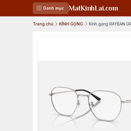
MatKinhLai.com
Danh mục
Trang chủ
KÍNH GỌNG
Kính gọng RAYBAN 0R