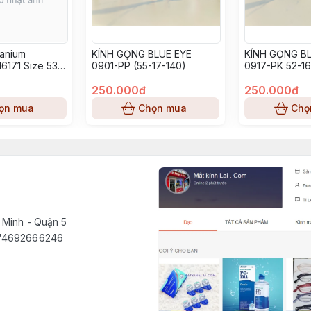
tanium
KÍNH GỌNG BLUE EYE
KÍNH GỌNG BL
6171 Size 53-
0901-PP (55-17-140)
0917-PK 52-16
250.000đ
250.000đ
ọn mua
Chọn mua
Chọ
 Minh - Quận 5
1574692666246