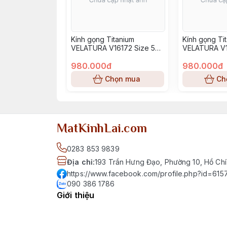
Kính gọng Titanium
Kính gọng Ti
VELATURA V16172 Size 52-
VELATURA V1
16-145
16-145
980.000đ
980.000đ
Chọn mua
Ch
MatKinhLai.com
0283 853 9839
Địa chỉ
:
193 Trần Hưng Đạo, Phường 10, Hồ Chí
https://www.facebook.com/profile.php?id=6
090 386 1786
Giới thiệu