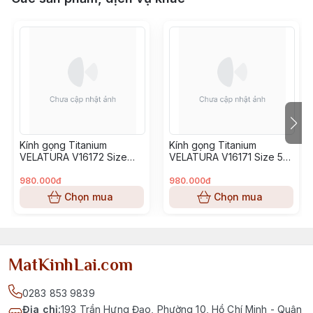
Kính gọng Titanium
Kính gọng Titanium
VELATURA V16172 Size
VELATURA V16171 Size 53-
52-16-145
16-145
980.000đ
980.000đ
Chọn mua
Chọn mua
MatKinhLai.com
0283 853 9839
Địa chỉ
:
193 Trần Hưng Đạo, Phường 10, Hồ Chí Minh - Quận