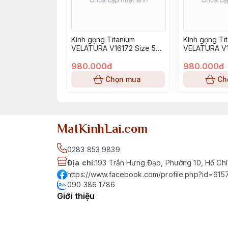
Kính gọng Titanium
Kính gọng Ti
VELATURA V16172 Size 52-
VELATURA V1
16-145
16-145
980.000đ
980.000đ
Chọn mua
Ch
MatKinhLai.com
0283 853 9839
Địa chỉ
:
193 Trần Hưng Đạo, Phường 10, Hồ Chí
https://www.facebook.com/profile.php?id=6
090 386 1786
Giới thiệu