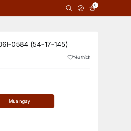
0
6I-0584 (54-17-145)
Yêu thích
Mua ngay