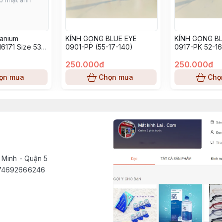
tanium
KÍNH GỌNG BLUE EYE
KÍNH GỌNG BL
6171 Size 53-
0901-PP (55-17-140)
0917-PK 52-16
250.000đ
250.000đ
ọn mua
Chọn mua
Chọ
 Minh - Quận 5
1574692666246