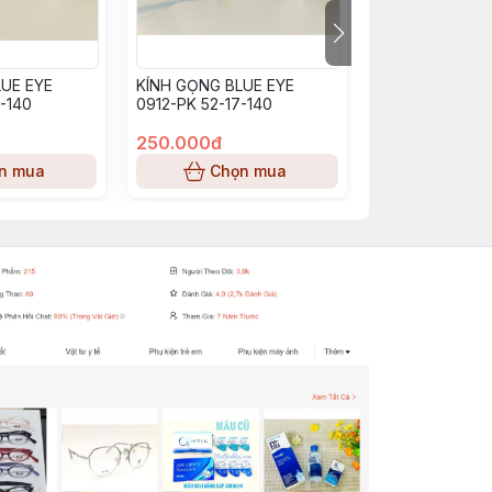
UE EYE
KÍNH GỌNG BLUE EYE
KÍNH GỌNG BL
-140
0912-PK 52-17-140
BE0913_PP (53-
250.000đ
250.000đ
n mua
Chọn mua
Chọn