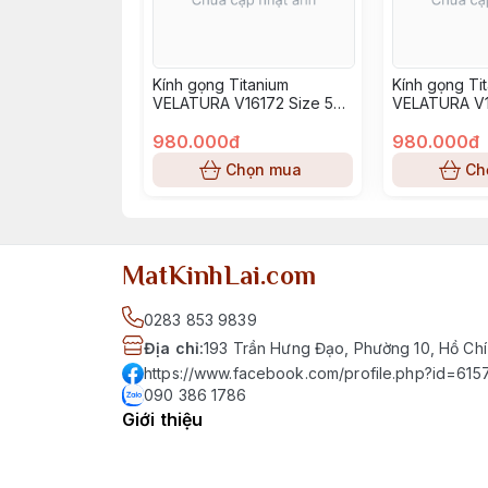
Kính gọng Titanium
Kính gọng Ti
VELATURA V16172 Size 52-
VELATURA V1
16-145
16-145
980.000đ
980.000đ
Chọn mua
Ch
MatKinhLai.com
0283 853 9839
Địa chỉ
:
193 Trần Hưng Đạo, Phường 10, Hồ Chí
https://www.facebook.com/profile.php?id=6
090 386 1786
Giới thiệu