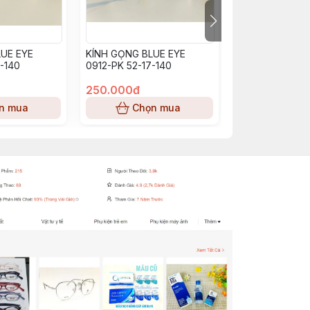
UE EYE
KÍNH GỌNG BLUE EYE
KÍNH GỌNG BL
-140
0912-PK 52-17-140
BE0913_PP (53-
250.000đ
250.000đ
n mua
Chọn mua
Chọn