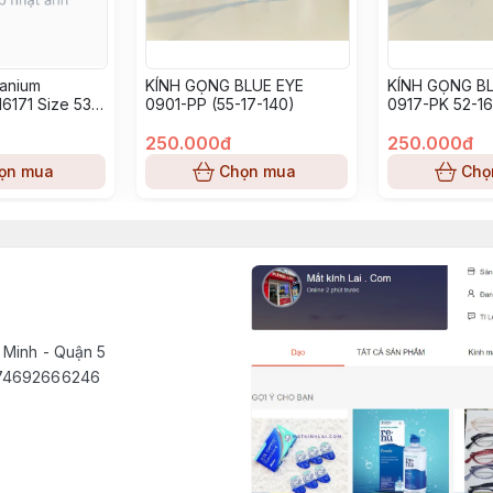
tanium
KÍNH GỌNG BLUE EYE
KÍNH GỌNG BL
6171 Size 53-
0901-PP (55-17-140)
0917-PK 52-16
250.000đ
250.000đ
ọn mua
Chọn mua
Chọ
 Minh - Quận 5
1574692666246