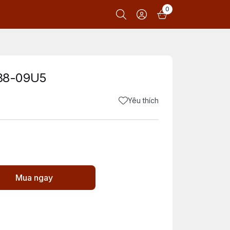
0
88-09U5
Yêu thích
Mua ngay