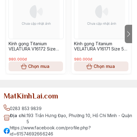
Kính gọng Titanium
Kính gọng Titanium
VELATURA V16172 Size
VELATURA V16171 Size 53-
52-16-145
16-145
980.000đ
980.000đ
Chọn mua
Chọn mua
MatKinhLai.com
0283 853 9839
Địa chỉ
:
193 Trần Hưng Đạo, Phường 10, Hồ Chí Minh - Quận
5
https://www.facebook.com/profile.php?
id=61574692666246