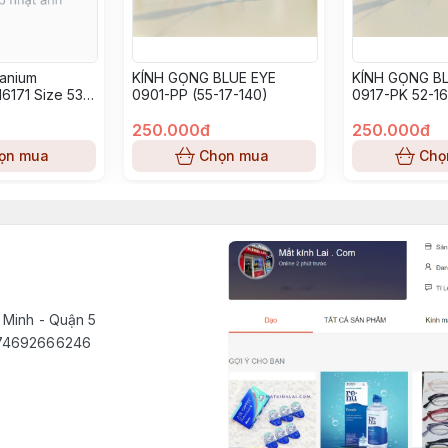
tanium
KÍNH GỌNG BLUE EYE
KÍNH GỌNG BL
6171 Size 53-
0901-PP (55-17-140)
0917-PK 52-16
250.000đ
250.000đ
ọn mua
Chọn mua
Chọ
 Minh - Quận 5
1574692666246