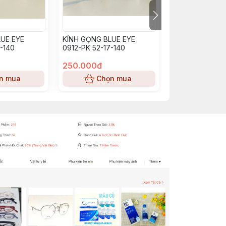
UE EYE
KÍNH GỌNG BLUE EYE
KÍNH GỌNG BL
-140
0912-PK 52-17-140
BE0913_PP (53-
250.000đ
250.000đ
n mua
Chọn mua
Chọn