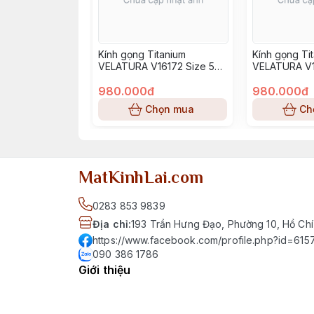
Kính gọng Titanium
Kính gọng Ti
VELATURA V16172 Size 52-
VELATURA V1
16-145
16-145
980.000đ
980.000đ
Chọn mua
Ch
MatKinhLai.com
0283 853 9839
Địa chỉ
:
193 Trần Hưng Đạo, Phường 10, Hồ Chí
https://www.facebook.com/profile.php?id=6
090 386 1786
Giới thiệu