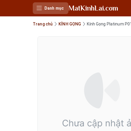
MatKinhLai.com
Danh mục
Trang chủ
KÍNH GỌNG
Kính Gọng Platinum P0