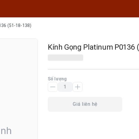
136 (51-18-138)
Kính Gọng Platinum P0136 (
Số lượng
Giá liên hệ