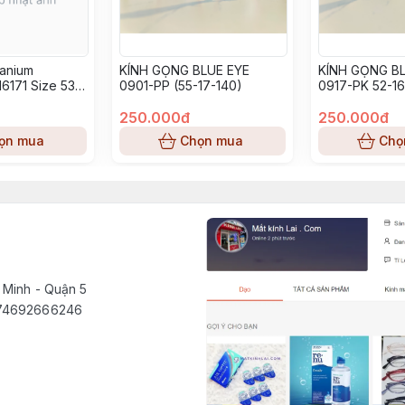
tanium
KÍNH GỌNG BLUE EYE
KÍNH GỌNG BL
6171 Size 53-
0901-PP (55-17-140)
0917-PK 52-16
250.000đ
250.000đ
ọn mua
Chọn mua
Chọ
 Minh - Quận 5
1574692666246