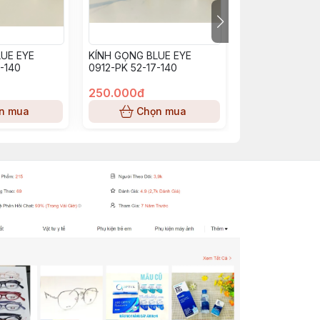
UE EYE
KÍNH GỌNG BLUE EYE
KÍNH GỌNG BL
-140
0912-PK 52-17-140
BE0913_PP (53-
250.000đ
250.000đ
n mua
Chọn mua
Chọn