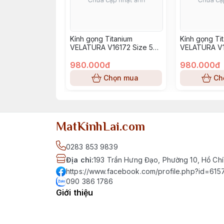
Kính gọng Titanium
Kính gọng Ti
VELATURA V16172 Size 52-
VELATURA V1
16-145
16-145
980.000đ
980.000đ
Chọn mua
Ch
MatKinhLai.com
0283 853 9839
Địa chỉ
:
193 Trần Hưng Đạo, Phường 10, Hồ Chí
https://www.facebook.com/profile.php?id=6
090 386 1786
Giới thiệu