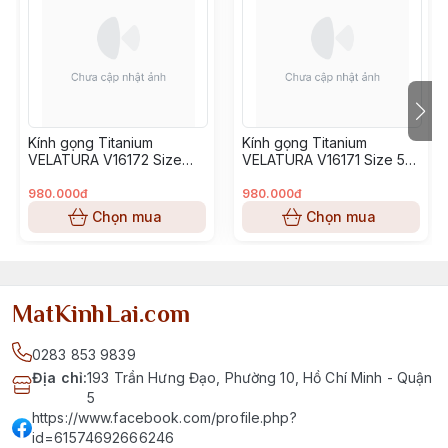
Kính gọng Titanium
Kính gọng Titanium
VELATURA V16172 Size
VELATURA V16171 Size 53-
52-16-145
16-145
980.000đ
980.000đ
Chọn mua
Chọn mua
MatKinhLai.com
0283 853 9839
Địa chỉ
:
193 Trần Hưng Đạo, Phường 10, Hồ Chí Minh - Quận
5
https://www.facebook.com/profile.php?
id=61574692666246