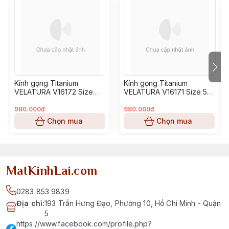
Kính gọng Titanium
Kính gọng Titanium
VELATURA V16172 Size
VELATURA V16171 Size 53-
52-16-145
16-145
980.000đ
980.000đ
Chọn mua
Chọn mua
MatKinhLai.com
0283 853 9839
Địa chỉ
:
193 Trần Hưng Đạo, Phường 10, Hồ Chí Minh - Quận
5
https://www.facebook.com/profile.php?