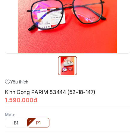
Yêu thích
Kính Gọng PARIM 83444 (52-18-147)
1.590.000đ
Màu
:
B1
P1