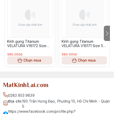
Kính gọng Titanium
Kính gọng Titanium
VELATURA V16172 Size
VELATURA V16171 Size 53-
52-16-145
16-145
980.000đ
980.000đ
Chọn mua
Chọn mua
MatKinhLai.com
0283 853 9839
Địa chỉ
:
193 Trần Hưng Đạo, Phường 10, Hồ Chí Minh - Quận
5
https://www.facebook.com/profile.php?