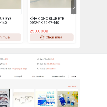
UE EYE
KÍNH GỌNG BLUE EYE
KÍNH GỌNG BL
-140
0912-PK 52-17-140
BE0913_PP (53-
250.000đ
250.000đ
n mua
Chọn mua
Chọn