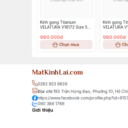
Kính gọng Titanium
Kính gọng Ti
VELATURA V16172 Size 52-
VELATURA V1
16-145
16-145
980.000đ
980.000đ
Chọn mua
Ch
MatKinhLai.com
0283 853 9839
Địa chỉ
:
193 Trần Hưng Đạo, Phường 10, Hồ Chí
https://www.facebook.com/profile.php?id=6
090 386 1786
Giới thiệu