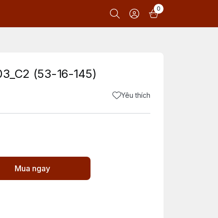
0
_C2 (53-16-145)
Yêu thích
Mua ngay