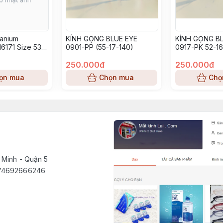
tanium
KÍNH GỌNG BLUE EYE
KÍNH GỌNG BL
6171 Size 53-
0901-PP (55-17-140)
0917-PK 52-16
250.000đ
250.000đ
ọn mua
Chọn mua
Chọ
 Minh - Quận 5
1574692666246