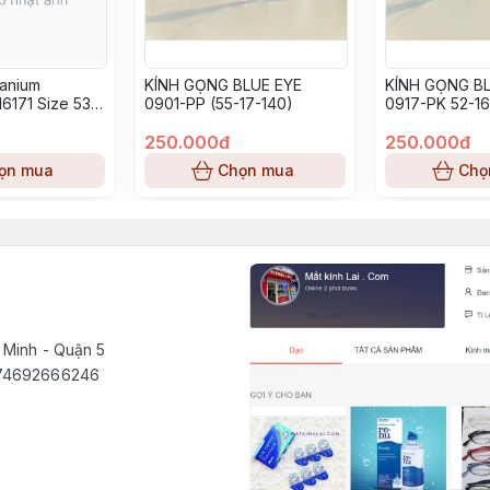
tanium
KÍNH GỌNG BLUE EYE
KÍNH GỌNG BL
6171 Size 53-
0901-PP (55-17-140)
0917-PK 52-16
250.000đ
250.000đ
ọn mua
Chọn mua
Chọ
 Minh - Quận 5
1574692666246