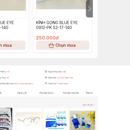
UE EYE
KÍNH GỌNG BLUE EYE
KÍNH GỌNG BL
-140
0912-PK 52-17-140
BE0913_PP (53-
250.000đ
250.000đ
n mua
Chọn mua
Chọn