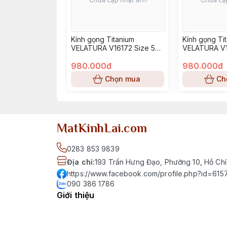
Kính gọng Titanium
Kính gọng Ti
VELATURA V16172 Size 52-
VELATURA V1
16-145
16-145
980.000đ
980.000đ
Chọn mua
Ch
MatKinhLai.com
0283 853 9839
Địa chỉ
:
193 Trần Hưng Đạo, Phường 10, Hồ Chí
https://www.facebook.com/profile.php?id=6
090 386 1786
Giới thiệu