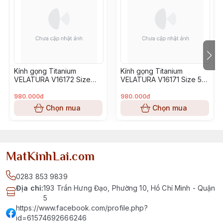
Kính gọng Titanium
Kính gọng Titanium
VELATURA V16172 Size
VELATURA V16171 Size 53-
52-16-145
16-145
980.000đ
980.000đ
Chọn mua
Chọn mua
MatKinhLai.com
0283 853 9839
Địa chỉ
:
193 Trần Hưng Đạo, Phường 10, Hồ Chí Minh - Quận
5
https://www.facebook.com/profile.php?
id=61574692666246