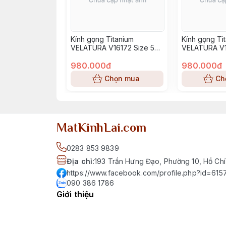
Kính gọng Titanium
Kính gọng Ti
VELATURA V16172 Size 52-
VELATURA V1
16-145
16-145
980.000đ
980.000đ
Chọn mua
Ch
MatKinhLai.com
0283 853 9839
Địa chỉ
:
193 Trần Hưng Đạo, Phường 10, Hồ Chí
https://www.facebook.com/profile.php?id=6
090 386 1786
Giới thiệu