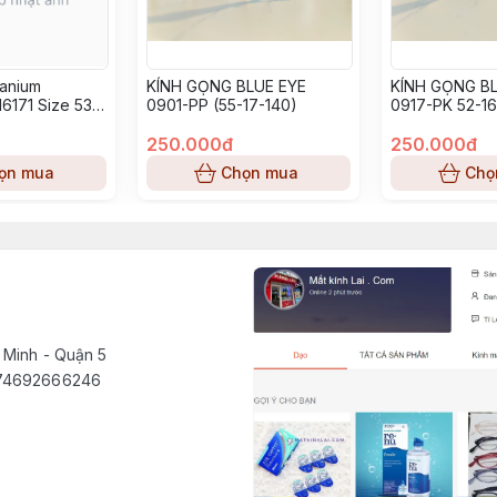
tanium
KÍNH GỌNG BLUE EYE
KÍNH GỌNG BL
6171 Size 53-
0901-PP (55-17-140)
0917-PK 52-16
250.000đ
250.000đ
ọn mua
Chọn mua
Chọ
 Minh - Quận 5
1574692666246