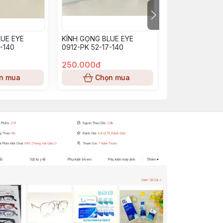
UE EYE
KÍNH GỌNG BLUE EYE
KÍNH GỌNG BL
-140
0912-PK 52-17-140
BE0913_PP (53-
250.000đ
250.000đ
n mua
Chọn mua
Chọn