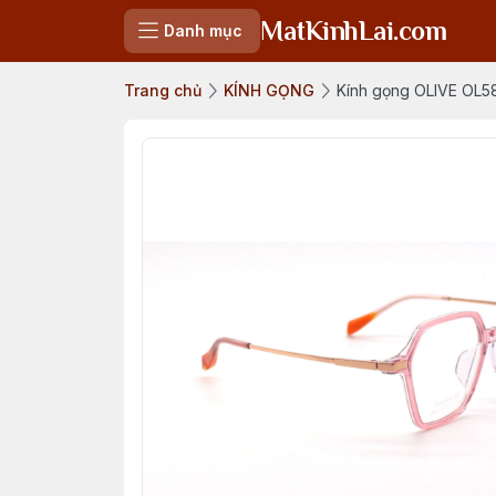
MatKinhLai.com
Danh mục
Trang chủ
KÍNH GỌNG
Kính gọng OLIVE OL58