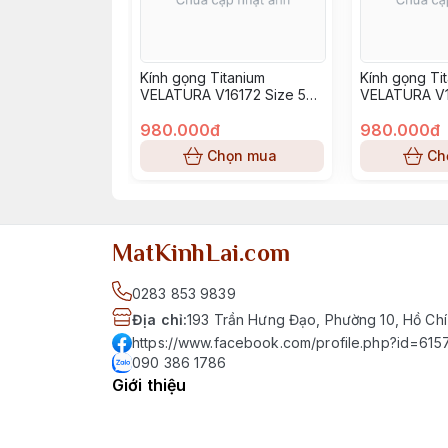
Kính gọng Titanium
Kính gọng Ti
VELATURA V16172 Size 52-
VELATURA V1
16-145
16-145
980.000đ
980.000đ
Chọn mua
Ch
MatKinhLai.com
0283 853 9839
Địa chỉ
:
193 Trần Hưng Đạo, Phường 10, Hồ Chí
https://www.facebook.com/profile.php?id=6
090 386 1786
Giới thiệu