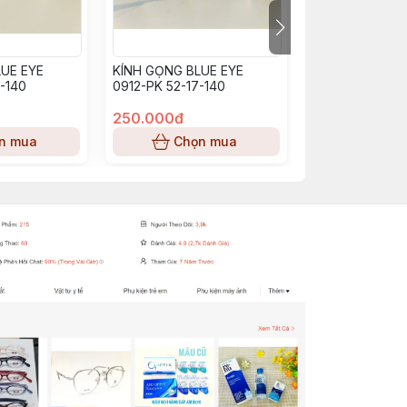
UE EYE
KÍNH GỌNG BLUE EYE
KÍNH GỌNG BL
-140
0912-PK 52-17-140
BE0913_PP (53-
250.000đ
250.000đ
n mua
Chọn mua
Chọn