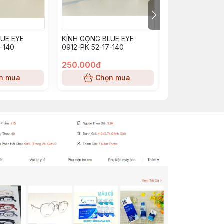
UE EYE
KÍNH GỌNG BLUE EYE
KÍNH GỌNG BL
-140
0912-PK 52-17-140
BE0913_PP (53-
250.000đ
250.000đ
n mua
Chọn mua
Chọn