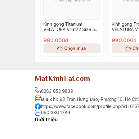
Kính gọng Titanium
Kính gọng Ti
VELATURA V16172 Size 52-
VELATURA V1
16-145
16-145
980.000đ
980.000đ
Chọn mua
Ch
MatKinhLai.com
0283 853 9839
Địa chỉ
:
193 Trần Hưng Đạo, Phường 10, Hồ Chí
https://www.facebook.com/profile.php?id=6
090 386 1786
Giới thiệu