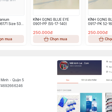
tanium
KÍNH GỌNG BLUE EYE
KÍNH GỌNG BL
6171 Size 53-
0901-PP (55-17-140)
0917-PK 52-16
250.000đ
250.000đ
ọn mua
Chọn mua
Chọ
 Minh - Quận 5
1574692666246