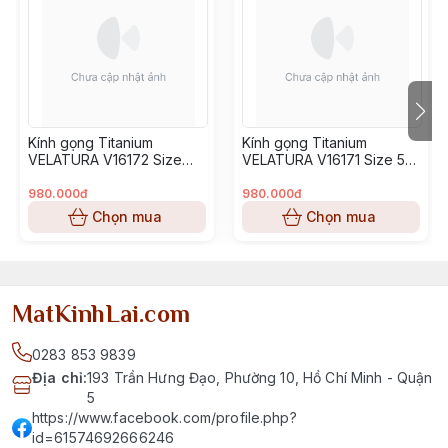
Kính gọng Titanium
Kính gọng Titanium
VELATURA V16172 Size
VELATURA V16171 Size 53-
52-16-145
16-145
980.000đ
980.000đ
Chọn mua
Chọn mua
MatKinhLai.com
0283 853 9839
Địa chỉ
:
193 Trần Hưng Đạo, Phường 10, Hồ Chí Minh - Quận
5
https://www.facebook.com/profile.php?
id=61574692666246