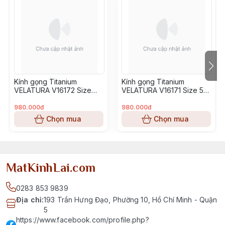
Kính gọng Titanium
Kính gọng Titanium
VELATURA V16172 Size
VELATURA V16171 Size 53-
52-16-145
16-145
980.000đ
980.000đ
Chọn mua
Chọn mua
MatKinhLai.com
0283 853 9839
Địa chỉ
:
193 Trần Hưng Đạo, Phường 10, Hồ Chí Minh - Quận
5
https://www.facebook.com/profile.php?