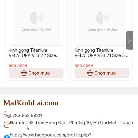
Kính gọng Titanium
Kính gọng Titanium
VELATURA V16172 Size
VELATURA V16171 Size 53-
52-16-145
16-145
980.000đ
980.000đ
Chọn mua
Chọn mua
MatKinhLai.com
0283 853 9839
Địa chỉ
:
193 Trần Hưng Đạo, Phường 10, Hồ Chí Minh - Quận
5
https://www.facebook.com/profile.php?