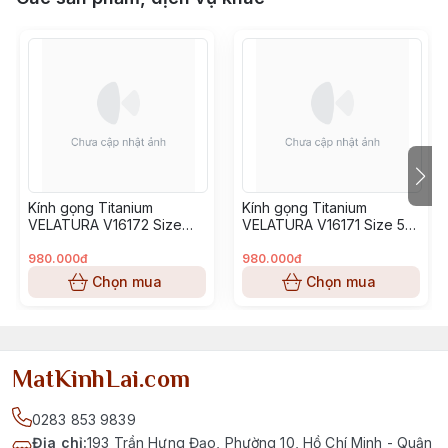
Kính gọng Titanium
Kính gọng Titanium
VELATURA V16172 Size
VELATURA V16171 Size 53-
52-16-145
16-145
980.000đ
980.000đ
Chọn mua
Chọn mua
MatKinhLai.com
0283 853 9839
Địa chỉ
:
193 Trần Hưng Đạo, Phường 10, Hồ Chí Minh - Quận