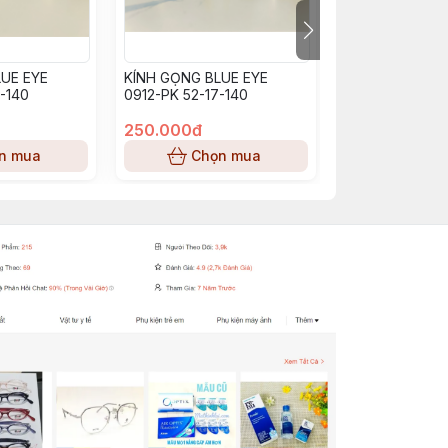
UE EYE
KÍNH GỌNG BLUE EYE
KÍNH GỌNG BL
-140
0912-PK 52-17-140
BE0913_PP (53-
250.000đ
250.000đ
n mua
Chọn mua
Chọn