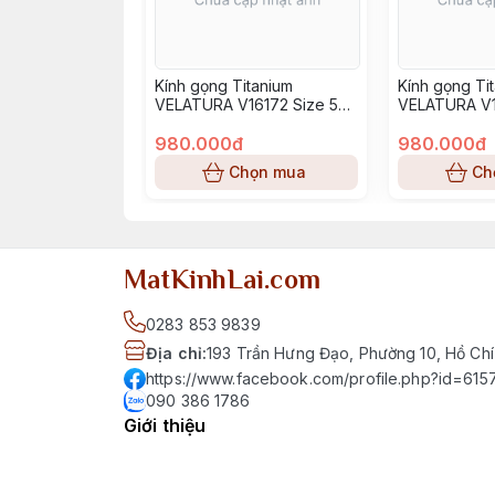
Kính gọng Titanium
Kính gọng Ti
VELATURA V16172 Size 52-
VELATURA V1
16-145
16-145
980.000đ
980.000đ
Chọn mua
Ch
MatKinhLai.com
0283 853 9839
Địa chỉ
:
193 Trần Hưng Đạo, Phường 10, Hồ Chí
https://www.facebook.com/profile.php?id=6
090 386 1786
Giới thiệu