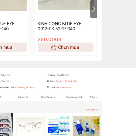
UE EYE
KÍNH GỌNG BLUE EYE
KÍNH GỌNG BL
-140
0912-PK 52-17-140
BE0913_PP (53-
250.000đ
250.000đ
n mua
Chọn mua
Chọn