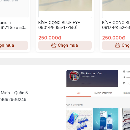
tanium
KÍNH GỌNG BLUE EYE
KÍNH GỌNG BL
6171 Size 53-
0901-PP (55-17-140)
0917-PK 52-16
250.000đ
250.000đ
ọn mua
Chọn mua
Chọ
 Minh - Quận 5
1574692666246