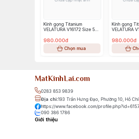
Kính gọng Titanium
Kính gọng Ti
VELATURA V16172 Size 52-
VELATURA V1
16-145
16-145
980.000đ
980.000đ
Chọn mua
Ch
MatKinhLai.com
0283 853 9839
Địa chỉ
:
193 Trần Hưng Đạo, Phường 10, Hồ Chí
https://www.facebook.com/profile.php?id=6
090 386 1786
Giới thiệu