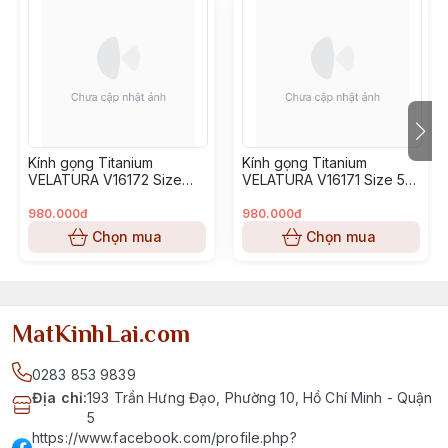
Kính gọng Titanium
Kính gọng Titanium
VELATURA V16172 Size
VELATURA V16171 Size 53-
52-16-145
16-145
980.000đ
980.000đ
Chọn mua
Chọn mua
MatKinhLai.com
0283 853 9839
Địa chỉ
:
193 Trần Hưng Đạo, Phường 10, Hồ Chí Minh - Quận
5
https://www.facebook.com/profile.php?