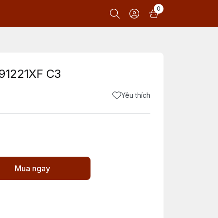
0
1221XF C3
Yêu thích
Mua ngay