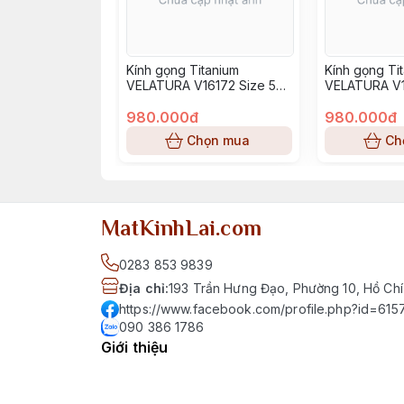
Kính gọng Titanium
Kính gọng Ti
VELATURA V16172 Size 52-
VELATURA V1
16-145
16-145
980.000đ
980.000đ
Chọn mua
Ch
MatKinhLai.com
0283 853 9839
Địa chỉ
:
193 Trần Hưng Đạo, Phường 10, Hồ Chí
https://www.facebook.com/profile.php?id=6
090 386 1786
Giới thiệu