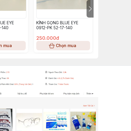
UE EYE
KÍNH GỌNG BLUE EYE
KÍNH GỌNG BL
-140
0912-PK 52-17-140
BE0913_PP (53-
250.000đ
250.000đ
n mua
Chọn mua
Chọn